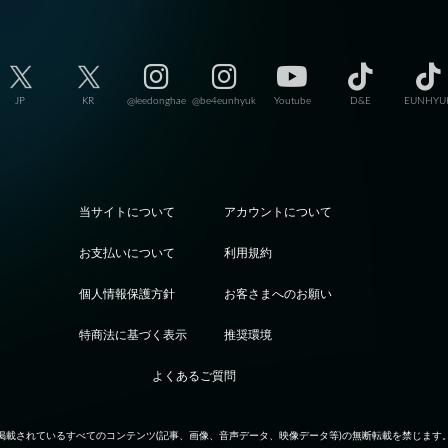
JP
KR
@leedonghae
@be4eunhyuk
Youtube
D&E
EUNHYU
当サイトについて
アカウントについて
お支払いについて
利用規約
個人情報保護方針
お客さまへのお願い
特商法に基づく表示
推奨環境
よくあるご質問
掲載されているすべてのコンテンツ
(記事、画像、音声データ、映像データ等)の無断転載を禁じます