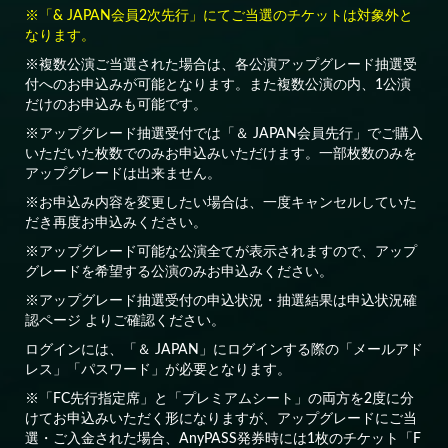
※「& JAPAN会員2次先行」にてご当選のチケットは対象外と
なります。
※複数公演ご当選された場合は、各公演アップグレード抽選受
付へのお申込みが可能となります。また複数公演の内、1公演
だけのお申込みも可能です。
※アップグレード抽選受付では「＆ JAPAN会員先行」でご購入
いただいた枚数でのみお申込みいただけます。一部枚数のみを
アップグレードは出来ません。
※お申込み内容を変更したい場合は、一度キャンセルしていた
だき再度お申込みください。
※アップグレード可能な公演全てが表示されますので、アップ
グレードを希望する公演のみお申込みください。
※アップグレード抽選受付の申込状況・抽選結果は申込状況確
認ページ よりご確認ください。
ログインには、「＆ JAPAN」にログインする際の「メールアド
レス」「パスワード」が必要となります。
※「FC先行指定席」と「プレミアムシート」の両方を2度に分
けてお申込みいただく形になりますが、アップグレードにご当
選・ご入金された場合、AnyPASS発券時には1枚のチケット「F