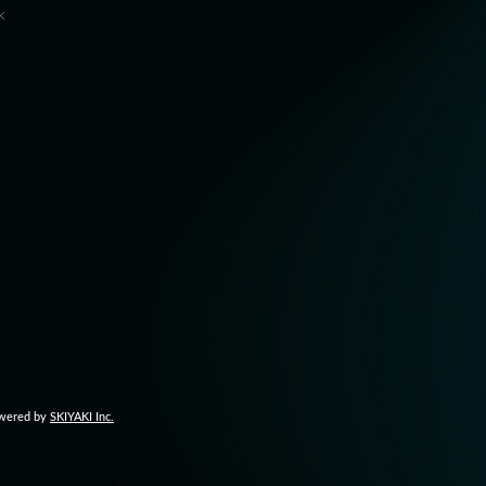
K
。
wered by
SKIYAKI Inc.