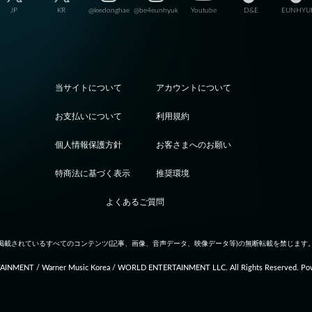
JP
KR
@leedonghae
@be4eunhyuk
Youtube
D&E
EUNHYU
当サイトについて
アカウントについて
お支払いについて
利用規約
個人情報保護方針
お客さまへのお願い
特商法に基づく表示
推奨環境
よくあるご質問
掲載されているすべてのコンテンツ
(記事、画像、音声データ、映像データ等)の無断転載を禁じます
INMENT / Warner Music Korea / WORLD ENTERTAINMENT LLC. All Rights Reserved. Po