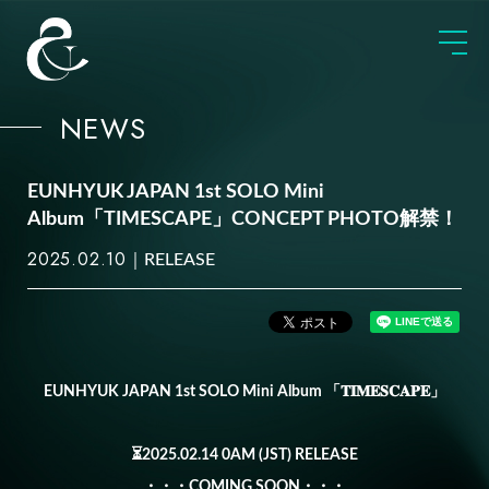
NEWS
EUNHYUK JAPAN 1st SOLO Mini
Album「TIMESCAPE」CONCEPT PHOTO解禁！
2025.02.10
RELEASE
EUNHYUK JAPAN 1st SOLO Mini Album 「𝐓𝐈𝐌𝐄𝐒𝐂𝐀𝐏𝐄」
⏳2025.02.14 0AM (JST) RELEASE
・・・COMING SOON・・・