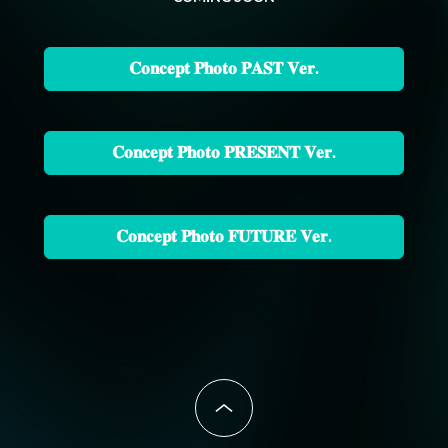
𝐂𝐨𝐧𝐜𝐞𝐩𝐭 𝐏𝐡𝐨𝐭𝐨 𝐏𝐀𝐒𝐓 𝐕𝐞𝐫.
𝐂𝐨𝐧𝐜𝐞𝐩𝐭 𝐏𝐡𝐨𝐭𝐨 𝐏𝐑𝐄𝐒𝐄𝐍𝐓 𝐕𝐞𝐫.
𝐂𝐨𝐧𝐜𝐞𝐩𝐭 𝐏𝐡𝐨𝐭𝐨 𝐅𝐔𝐓𝐔𝐑𝐄 𝐕𝐞𝐫.