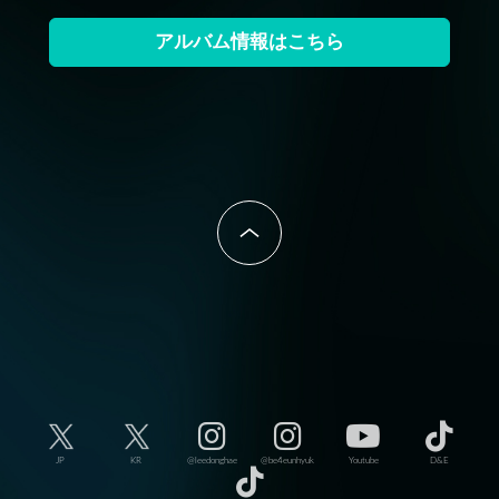
アルバム情報はこちら
JP
KR
@leedonghae
@be4eunhyuk
Youtube
D&E