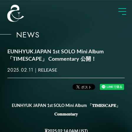
NEWS
EUNHYUK JAPAN 1st SOLO Mini Album
「TIMESCAPE」 Commentary 公開！
2025.02.11
RELEASE
EUNHYUK JAPAN 1st SOLO Mini Album 「𝐓𝐈𝐌𝐄𝐒𝐂𝐀𝐏𝐄」
𝐂𝐨𝐦𝐦𝐞𝐧𝐭𝐚𝐫𝐲
⏳2025.02.14 0AM (JST)