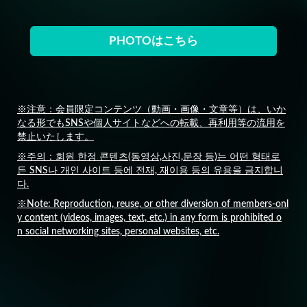
PHOTOはこちら
※注意：会員限定コンテンツ（動画・画像・文章等）は、いか
なる形でもSNSや個人サイトなどへの転載、再利用等の流用を
禁止いたします。
※주의：회원 한정 콘텐츠(동영상,사진,문장 등)는 어떤 형태로
든 SNS나 개인 사이트 등에 전재, 재이용 등의 유용을 금지합니
다.
※Note: Reproduction, reuse, or other diversion of members-onl
y content (videos, images, text, etc.) in any form is prohibited o
n social networking sites, personal websites, etc.