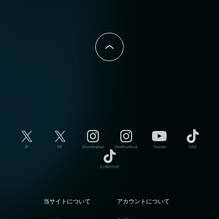
JP
KR
@leedonghae
@be4eunhyuk
Youtube
D&E
EUNHYUK
当サイトについて
アカウントについて