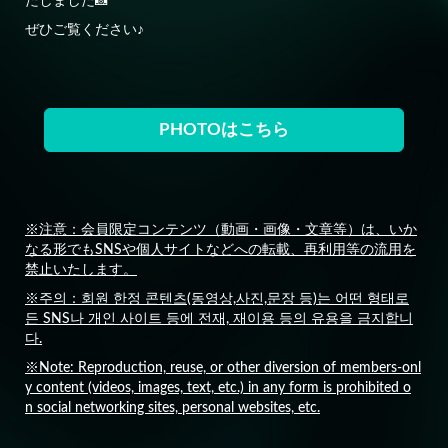
たしました📸
ぜひご覧ください♪
PHOTOはこちら
※注意：会員限定コンテンツ（動画・画像・文章等）は、いか
なる形でもSNSや個人サイトなどへの転載、再利用等の流用を
禁止いたします。
※주의：회원 한정 콘텐츠(동영상,사진,문장 등)는 어떤 형태로
든 SNS나 개인 사이트 등에 전재, 재이용 등의 유용을 금지합니
다.
※Note: Reproduction, reuse, or other diversion of members-onl
y content (videos, images, text, etc.) in any form is prohibited o
n social networking sites, personal websites, etc.