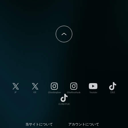
JP
KR
@leedonghae
@be4eunhyuk
Youtube
D&E
EUNHYUK
当サイトについて
アカウントについて