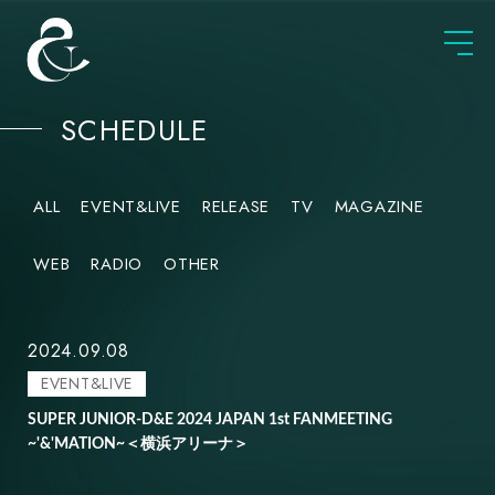
SCHEDULE
ALL
EVENT&LIVE
RELEASE
TV
MAGAZINE
WEB
RADIO
OTHER
2024.09.08
EVENT&LIVE
SUPER JUNIOR-D&E 2024 JAPAN 1st FANMEETING
~'&'MATION~＜横浜アリーナ＞