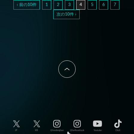
‹ 前の10件
1
2
3
4
5
6
7
次の10件 ›
JP
KR
@leedonghae
@be4eunhyuk
Youtube
D&E