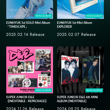
MINI-ALBUM
MINI-ALBUM
EUNHYUK 1st SOLO Mini Album
EUNHYUK 1st Mini Album
「TIMESCAPE」
EXPLORER
2025.02.14 Release
2025.02.07 Release
MINI-ALBUM
MINI-ALBUM
SUPER JUNIOR-D&E
SUPER JUNIOR-D&E 6th MINI
【INEVITABLE - REPACKAGE】
ALBUM [INEVITABLE]
2024.11.26 Release
2024.09.25 Release