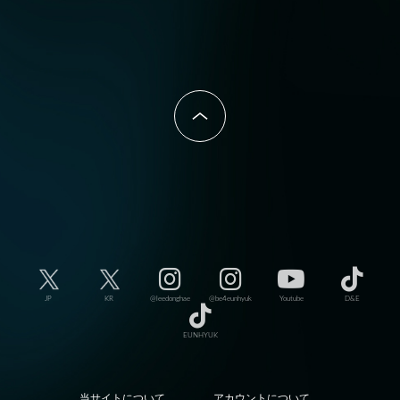
JP
KR
@leedonghae
@be4eunhyuk
Youtube
D&E
EUNHYUK
当サイトについて
アカウントについて