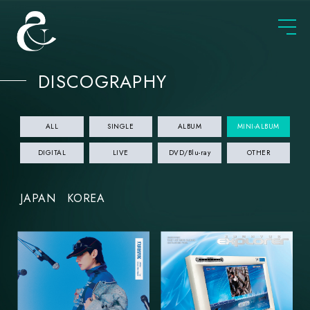
DISCOGRAPHY
ALL
SINGLE
ALBUM
MINI-ALBUM
DIGITAL
LIVE
DVD/Blu-ray
OTHER
JAPAN
KOREA