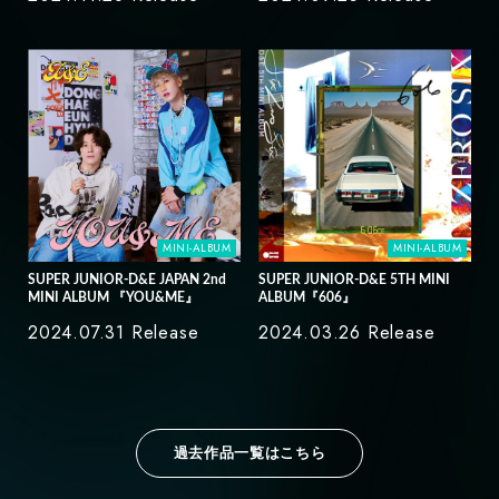
MINI-ALBUM
MINI-ALBUM
SUPER JUNIOR-D&E JAPAN 2nd
SUPER JUNIOR-D&E 5TH MINI
MINI ALBUM 『YOU&ME』
ALBUM『606』
2024.07.31 Release
2024.03.26 Release
過去作品一覧はこちら