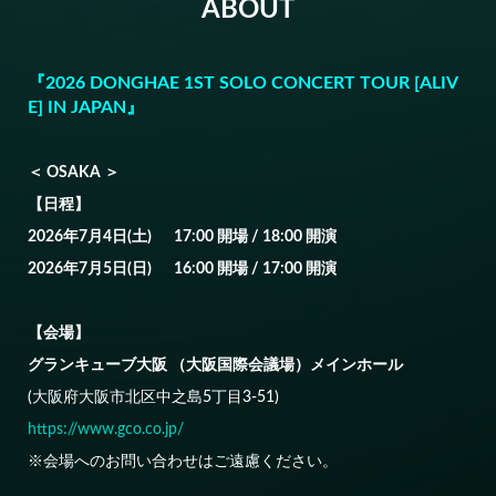
ABOUT
員先行受付のご案内
■ 2026.5.20 ■
『2026 DONGHAE 1ST SOLO CONCERT TOUR [ALIV
『2026 DONGHAE 1ST SOLO CONCERT TOUR [ALIVE] IN JAP
E] IN JAPAN』
AN』アップグレード受付のご案内
＜ OSAKA ＞
■ 2026.5.15 ■
【日程】
『2026 DONGHAE 1ST SOLO CONCERT TOUR [ALIVE] IN JAP
AN』 mu-mo TICKET先行受付のご案内
2026年7月4日(土) 17:00 開場 / 18:00 開演
2026年7月5日(日) 16:00 開場 / 17:00 開演
■ 2026.4.27 ■
『
2026 DONGHAE 1ST SOLO CONCERT TOUR
[
ALIVE
]
IN JAP
【会場】
AN
』
& JAPAN
会員
2
次先行受付のご案内
グランキューブ大阪 （大阪国際会議場）メインホール
(大阪府大阪市北区中之島5丁目3-51)
■ 2026.4.22 ■
『2026 DONGHAE 1ST SOLO CONCERT TOUR [ALIVE] IN JAP
https://www.gco.co.jp/
AN』公演詳細、& JAPAN会員先行受付のご案内
※会場へのお問い合わせはご遠慮ください。